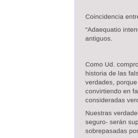
Coincidencia entre
“Adaequatio intenti
antiguos.
Como Ud. compr
historia de las fa
verdades, porque
convirtiendo en f
consideradas ver
Nuestras verdades
seguro- serán su
sobrepasadas por