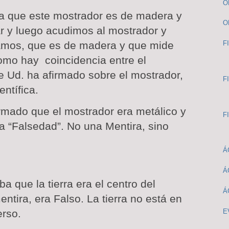
O
a que este mostrador es de madera y
O
r y luego acudimos al mostrador y
mos, que es de madera y que mide
F
como hay
coincidencia entre el
e Ud. ha afirmado sobre el mostrador,
F
ntífica.
irmado que el mostrador era metálico y
F
a “Falsedad”. No una Mentira, sino
Á
Á
 que la tierra era el centro del
Á
ntira, era Falso. La tierra no está en
E
erso.