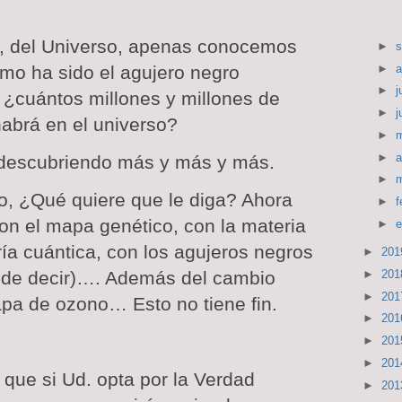
 del Universo, apenas conocemos
►
s
►
a
timo ha sido el agujero negro
►
j
o ¿cuántos millones y millones de
►
j
abrá en el universo?
►
►
a
 descubriendo más y más y más.
►
o, ¿Qué quiere que le diga? Ahora
►
f
n el mapa genético, con la materia
►
e
ría
cuántica, con los agujeros negros
►
20
de decir)…. Además del cambio
►
20
►
20
capa de ozono… Esto no tiene fin.
►
20
►
20
►
20
 que si Ud. opta por
la Verdad
►
20