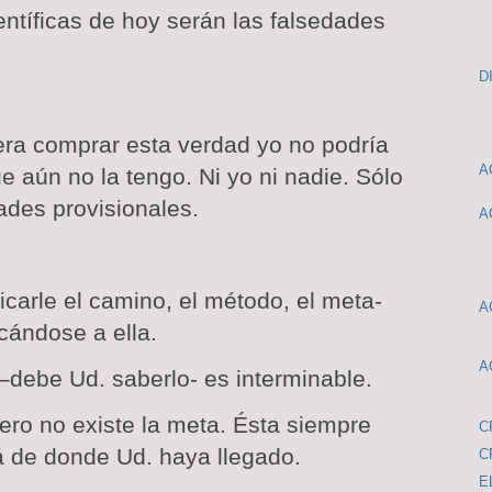
entíficas de hoy serán las falsedades
D
era comprar esta verdad yo no podría
A
e aún no la tengo. Ni yo ni nadie. Sólo
des provisionales.
A
icarle el camino, el método, el meta-
A
rcándose a ella.
A
debe Ud. saberlo- es interminable.
pero no existe la meta. Ésta siempre
C
á de donde Ud. haya llegado.
C
E