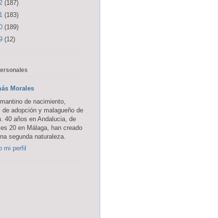
12
(187)
11
(183)
10
(189)
09
(12)
personales
ás Morales
mantino de nacimiento,
z de adopción y malagueño de
. 40 años en Andalucia, de
les 20 en Málaga, han creado
na segunda naturaleza.
 mi perfil