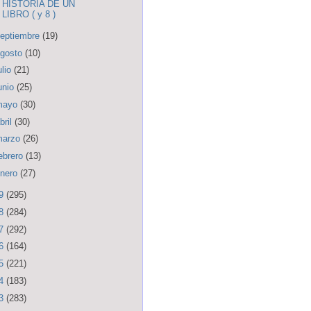
HISTORIA DE UN
LIBRO ( y 8 )
eptiembre
(19)
gosto
(10)
ulio
(21)
unio
(25)
mayo
(30)
bril
(30)
marzo
(26)
ebrero
(13)
nero
(27)
19
(295)
18
(284)
17
(292)
16
(164)
15
(221)
14
(183)
13
(283)