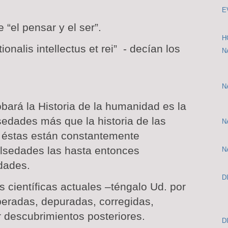
E
 “el pensar y el ser”.
H
onalis intellectus et rei”
- decían los
N
N
obará
la Historia
de la humanidad es la
lsedades más que la historia de las
N
 éstas están constantemente
alsedades las hasta entonces
N
dades.
D
 científicas actuales –téngalo Ud. por
peradas, depuradas, corregidas,
 descubrimientos posteriores.
D