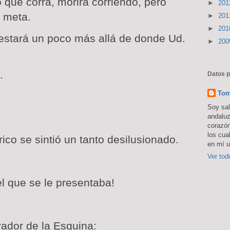
lo que corra, morirá corriendo, pero
►
20
a meta.
►
20
►
20
estará un poco más allá de donde Ud.
►
20
.
Datos 
Tom
Soy sal
andalu
corazón
los cua
ico se sintió un tanto desilusionado.
en mí u
Ver todo
l que se le presentaba!
trador de
la Esquina
: