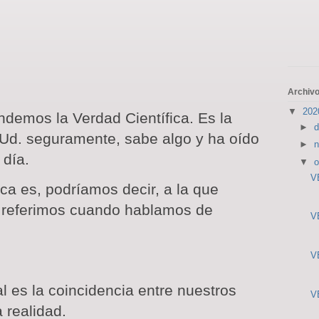
Archivo
▼
20
vendemos
la Verdad Científica.
Es
la
►
d
Ud. seguramente, sabe algo y ha oído
►
n
 día.
▼
o
V
ica
es, podríamos decir, a la que
referimos cuando hablamos de
V
V
l
es la coincidencia entre nuestros
V
 realidad.